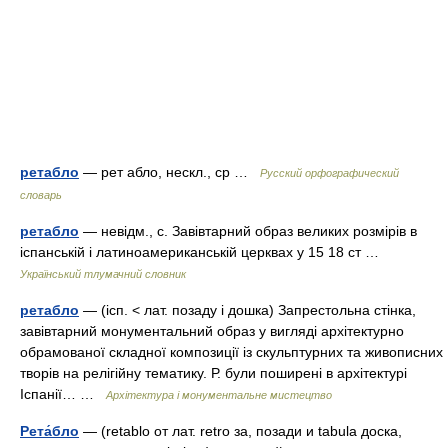
ретабло
— рет абло, нескл., ср …
Русский орфографический
словарь
ретабло
— невідм., с. Завівтарний образ великих розмірів в
іспанській і латиноамериканській церквах у 15 18 ст …
Український тлумачний словник
ретабло
— (ісп. < лат. позаду і дошка) Запрестольна стінка,
завівтарний монументальний образ у вигляді архітектурно
обрамованої складної композиції із скульптурних та живописних
творів на релігійну тематику. Р. були поширені в архітектурі
Іспанії… …
Архітектура і монументальне мистецтво
Рета́бло
— (retablo от лат. retro за, позади и tabula доска,