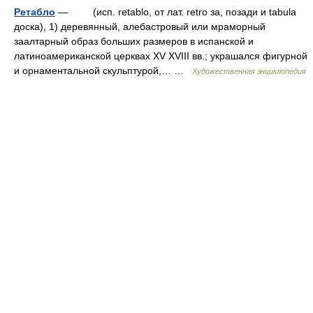
Ретабло
— (исп. retablo, от лат. retro за, позади и tabula
доска), 1) деревянный, алебастровый или мраморный
заалтарный образ больших размеров в испанской и
латиноамериканской церквах XV XVIII вв.; украшался фигурной
и орнаментальной скульптурой,… …
Художественная энциклопедия