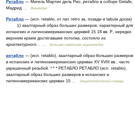
Ретабло
— Мигель Мартин дель Рио, ретабло в соборе Getafe,
Мадрид …
Википедия
Ретабло
— (исп. retablo, от лат. retro за, позади и tabula доска)
1) заалтарный образ больших размеров, характерный для
испанских и латиноамериканских церквей 15 18 вв. Р., нередко
верхним краем достигавшее потолка, состояло из
архитектурного… …
Большая советская энциклопедия
ретабло
— (исп. retablo), заалтарный образ больших размеров
в испанских и латиноамериканских церквах XV XVIII вв., часто
украшенный резьбой. * * * РЕТАБЛО РЕТАБЛО (исп. retablo),
заалтарный образ больших размеров в испанских и
латиноамериканских церквах 15 …
Энциклопедический словарь