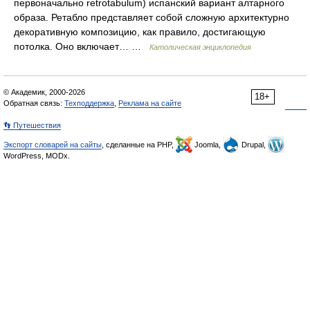
первоначально retrotabulum) испанский вариант алтарного
образа. Ретабло представляет собой сложную архитектурно
декоративную композицию, как правило, достигающую
потолка. Оно включает… …
Католическая энциклопедия
© Академик, 2000-2026
18+
Обратная связь:
Техподдержка
,
Реклама на сайте
👣 Путешествия
Экспорт словарей на сайты
, сделанные на PHP,
Joomla,
Drupal,
WordPress, MODx.