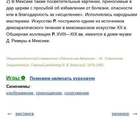
2) В Мексике также посвятительные картинки, приносимые в
дар церкви с просьбой об избавлении от болезни, опасности
или в благодарность за «исцеление». Исполнялись народными
мастерами. Искусство
Р.
послужило одним из источников
демократического течения в мексиканском искусстве XX в.
Обширная коллекция
Р.
XVIII—XIX вв. имеется в доме-музее
Д. Риверы в Мексике.
Энциклопедический справочник «Латинская Америка». - М.: Советская
Энциклопедия
.
Главный редактор В. В. Вольский
.
1979-1982
.
Игры ⚽
Поможем написать курсовую
Синонимы
:
изображение
,
приношение
,
сооружение
рестинга
рехидор