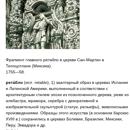
Фрагмент главного ретабло в церкви Сан-Мартин в
Тепоцотлане (Мексика).
1755—58.
рета́бло
(исп. retablo), 1) заалтарный образ в церквах Испании
и Латинской Америки, выполненный в соответствии с
архитектурным стилем эпохи из позолоченного дерева, реже из
алебастра, мрамора, серебра с декоративной и
изобразительной скульптурой (статуи, рельефы), живописными
произведениями. Образцы этого искусства (в основном барокко
XVIII в.) сохранились в церквах Боливии, Бразилии, Мексики,
Перу, Эквадора и др.